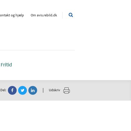
ontakt og hjælp
Om avis.rebild.dk
Fritid
Del:
Udskriv