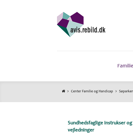
Gå
til
hovedindhold
Famili
Center Familie og Handicap
Søparke
Brødkrumme
Sundhedsfaglige instrukser og
vejledninger