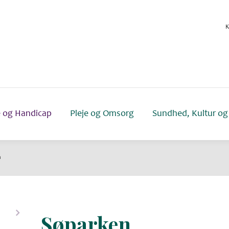
K
e og Handicap
Pleje og Omsorg
Sundhed, Kultur og 
n
Søparken