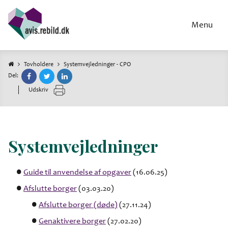
Gå
til
Menu
hovedindhold
Tovholdere
Systemvejledninger - CPO
Del:
Brødkrumme
Udskriv
Systemvejledninger
Guide til anvendelse af opgaver
(16.06.25)
Afslutte borger
(03.03.20)
Afslutte borger (døde)
(27.11.24)
Genaktivere borger
(27.02.20)